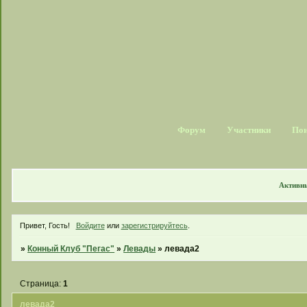
Форум
Участники
По
Активн
Привет, Гость!
Войдите
или
зарегистрируйтесь
.
»
Конный Клуб "Пегас"
»
Левады
»
левада2
Страница:
1
левада2