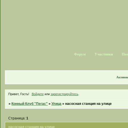
Форум
Участники
По
Активн
Привет, Гость!
Войдите
или
зарегистрируйтесь
.
»
Конный Клуб "Пегас"
»
Улица
»
насосная станция на улице
Страница:
1
насосная станция на улице