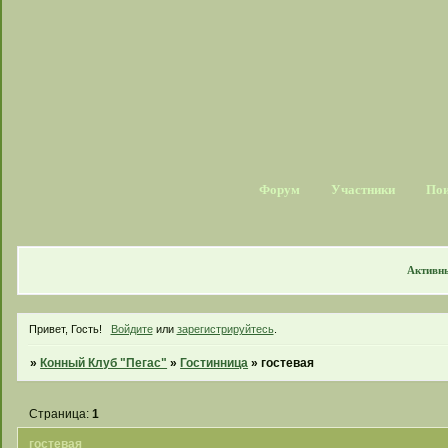
Форум
Участники
По
Активн
Привет, Гость!
Войдите
или
зарегистрируйтесь
.
»
Конный Клуб "Пегас"
»
Гостинница
»
гостевая
Страница:
1
гостевая