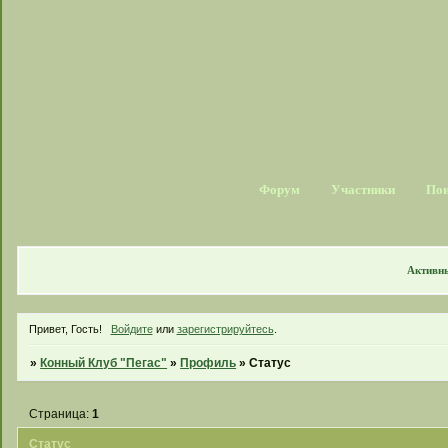
Форум
Участники
По
Активн
Привет, Гость!
Войдите
или
зарегистрируйтесь
.
»
Конный Клуб "Пегас"
»
Профиль
»
Статус
Страница:
1
Статус